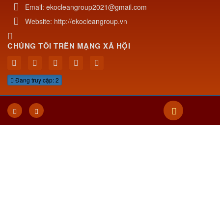
Điện thoại:
0868 808 005
-
0395 773 317
Email:
ekocleangroup2021@gmail.com
Website:
http://ekocleangroup.vn
CHÚNG TÔI TRÊN MẠNG XÃ HỘI
Đang truy cập: 2