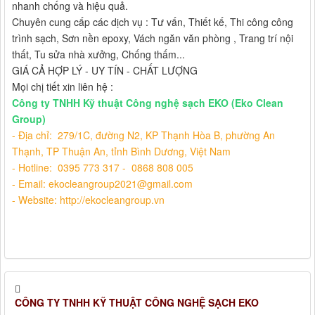
nhanh chống và hiệu quả.
Chuyên cung cấp các dịch vụ : Tư vấn, Thiết kế, Thi công công
trình sạch, Sơn nền epoxy, Vách ngăn văn phòng , Trang trí nội
thất, Tu sửa nhà xưởng, Chống thấm...
GIÁ CẢ HỢP LÝ - UY TÍN - CHẤT LƯỢNG
Mọi chị tiết xin liên hệ :
Công ty TNHH Kỹ thuật Công nghệ sạch EKO (Eko Clean
Group)
- Địa chỉ:
279/1C, đường N2, KP Thạnh Hòa B, phường An
Thạnh, TP Thuận An, tỉnh Bình Dương, Việt Nam
- Hotline: 0395 773 317 - 0868 808 005
- Email: ekocleangroup2021@gmail.com
- Website: http://ekocleangroup.vn
CÔNG TY TNHH KỸ THUẬT CÔNG NGHỆ SẠCH EKO