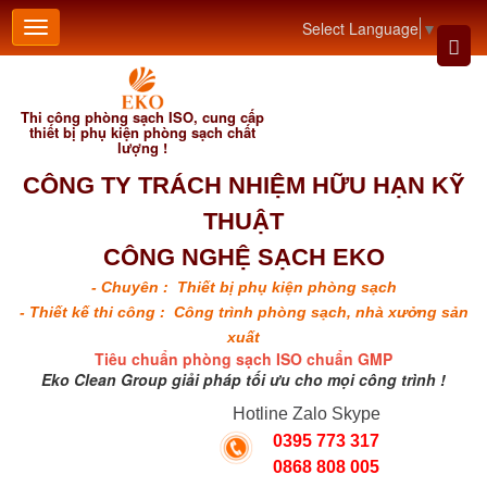
Select Language
▼
Thi công phòng sạch ISO, cung cấp
thiết bị phụ kiện phòng sạch chất
lượng !
CÔNG TY TRÁCH NHIỆM HỮU HẠN KỸ
THUẬT
CÔNG NGHỆ SẠCH EKO
- Chuyên : Thiết bị phụ kiện phòng sạch
- Thiết kế thi công : Công trình phòng sạch, nhà xưởng sản
xuất
Tiêu chuẩn phòng sạch ISO chuẩn GMP
Eko Clean Group giải pháp tối ưu cho mọi công trình !
Hotline Zalo Skype
0395 773 317
0868 808 005