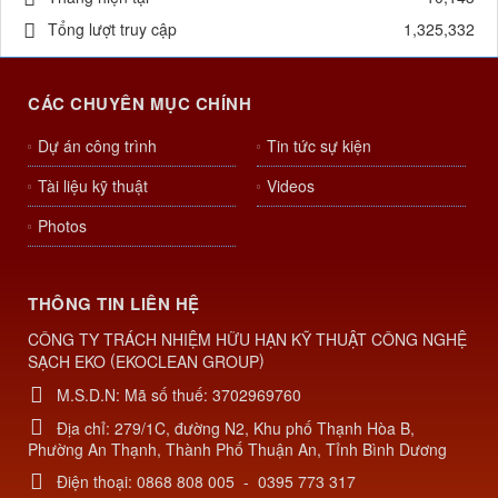
Tháng hiện tại
10,143
Tổng lượt truy cập
1,325,332
CÁC CHUYÊN MỤC CHÍNH
Dự án công trình
Tin tức sự kiện
Tài liệu kỹ thuật
Videos
Photos
THÔNG TIN LIÊN HỆ
CÔNG TY TRÁCH NHIỆM HỮU HẠN KỸ THUẬT CÔNG NGHỆ
(
)
SẠCH EKO
EKOCLEAN GROUP
M.S.D.N: Mã số thuế: 3702969760
Địa chỉ:
279/1C, đường N2, Khu phố Thạnh Hòa B,
Phường An Thạnh, Thành Phố Thuận An, Tỉnh Bình Dương