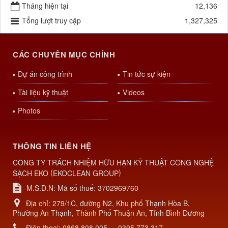
Tháng hiện tại
12,136
Tổng lượt truy cập
1,327,325
CÁC CHUYÊN MỤC CHÍNH
Dự án công trình
Tin tức sự kiện
Tài liệu kỹ thuật
Videos
Photos
THÔNG TIN LIÊN HỆ
CÔNG TY TRÁCH NHIỆM HỮU HẠN KỸ THUẬT CÔNG NGHỆ
(
)
SẠCH EKO
EKOCLEAN GROUP
M.S.D.N: Mã số thuế: 3702969760
Địa chỉ:
279/1C, đường N2, Khu phố Thạnh Hòa B,
Phường An Thạnh, Thành Phố Thuận An, Tỉnh Bình Dương
Điện thoại:
0868 808 005
-
0395 773 317