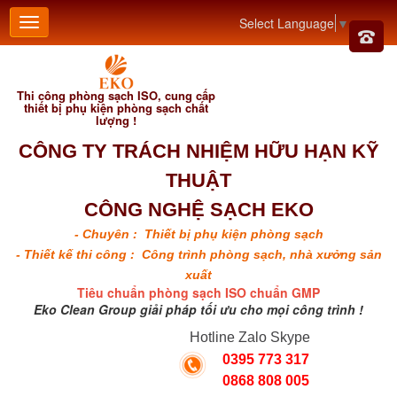
Select Language
▼
Thi công phòng sạch ISO, cung cấp
thiết bị phụ kiện phòng sạch chất
lượng !
CÔNG TY TRÁCH NHIỆM HỮU HẠN KỸ
THUẬT
CÔNG NGHỆ SẠCH EKO
- Chuyên : Thiết bị phụ kiện phòng sạch
- Thiết kế thi công : Công trình phòng sạch, nhà xưởng sản
xuất
Tiêu chuẩn phòng sạch ISO chuẩn GMP
Eko Clean Group giải pháp tối ưu cho mọi công trình !
Hotline Zalo Skype
0395 773 317
0868 808 005