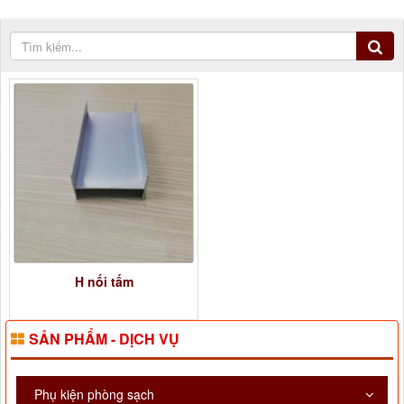
H nối tấm
SẢN PHẨM - DỊCH VỤ
Phụ kiện phòng sạch