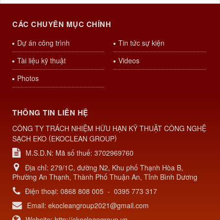
CÁC CHUYÊN MỤC CHÍNH
Dự án công trình
Tin tức sự kiện
Tài liệu kỹ thuật
Videos
Photos
THÔNG TIN LIÊN HỆ
CÔNG TY TRÁCH NHIỆM HỮU HẠN KỸ THUẬT CÔNG NGHỆ
(
)
SẠCH EKO
EKOCLEAN GROUP
M.S.D.N: Mã số thuế: 3702969760
Địa chỉ:
279/1C, đường N2, Khu phố Thạnh Hòa B,
Phường An Thạnh, Thành Phố Thuận An, Tỉnh Bình Dương
Điện thoại:
0868 808 005
-
0395 773 317
Email:
ekocleangroup2021@gmail.com
Website:
http://ekocleangroup.vn