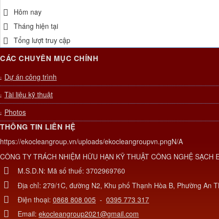
Hôm nay
Tháng hiện tại
Tổng lượt truy cập
CÁC CHUYÊN MỤC CHÍNH
Dự án công trình
Tài liệu kỹ thuật
Photos
THÔNG TIN LIÊN HỆ
https://ekocleangroup.vn/uploads/ekocleangroupvn.png
N/A
CÔNG TY TRÁCH NHIỆM HỮU HẠN KỸ THUẬT CÔNG NGHỆ SẠCH 
M.S.D.N: Mã số thuế: 3702969760
Địa chỉ:
279/1C, đường N2, Khu phố Thạnh Hòa B, Phường An T
Điện thoại:
0868 808 005
-
0395 773 317
Email:
ekocleangroup2021@gmail.com