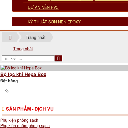
DỰ ÁN NỀN PVC
TÀI LIỆU KỸ THUẬT
KỸ THUẬT SƠN NỀN EPOXY
Trang nhất
Trang nhất
Bộ lọc khí Hepa Box
Đặt hàng
SẢN PHẨM - DỊCH VỤ
Phụ kiện phòng sạch
Phụ kiện nhôm phòng sạch