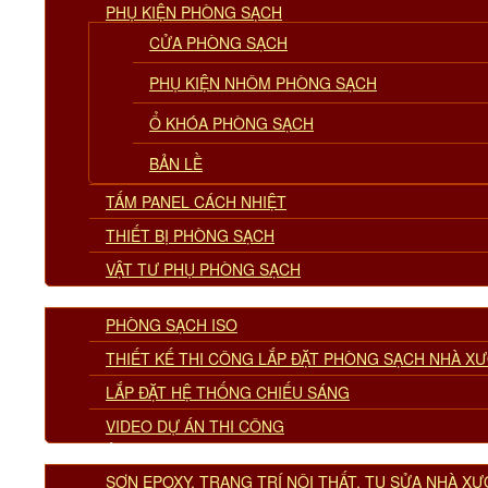
PHỤ KIỆN PHÒNG SẠCH
CỬA PHÒNG SẠCH
PHỤ KIỆN NHÔM PHÒNG SẠCH
Ổ KHÓA PHÒNG SẠCH
BẢN LỀ
TẤM PANEL CÁCH NHIỆT
THIẾT BỊ PHÒNG SẠCH
VẬT TƯ PHỤ PHÒNG SẠCH
DỰ ÁN PHÒNG SẠCH
PHÒNG SẠCH ISO
THIẾT KẾ THI CÔNG LẮP ĐẶT PHÒNG SẠCH NHÀ X
LẮP ĐẶT HỆ THỐNG CHIẾU SÁNG
VIDEO DỰ ÁN THI CÔNG
DỰ ÁN NỀN
SƠN EPOXY, TRANG TRÍ NỘI THẤT, TU SỬA NHÀ X