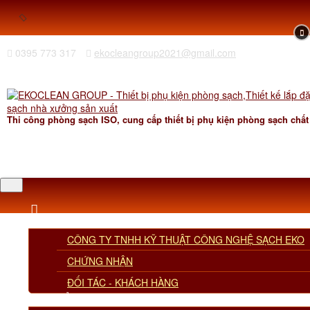
0395 773 317
ekocleangroup2021@gmail.com
Thi công phòng sạch ISO, cung cấp thiết bị phụ kiện phòng sạch chất
GIỚI THIỆU
CÔNG TY TNHH KỸ THUẬT CÔNG NGHỆ SẠCH EKO
CHỨNG NHẬN
ĐỐI TÁC - KHÁCH HÀNG
SẢN PHẨM