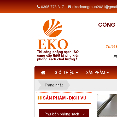
0395 773 317
ekocleangroup2021@gmai
CÔNG 
- Thiết
Thi công phòng sạch ISO,
cung cấp thiết bị phụ kiện
Ek
phòng sạch chất lượng !
GIỚI THIỆU
SẢN PHẨM
Trang nhất
SẢN PHẨM - DỊCH VỤ
Phụ kiện phòng sạch