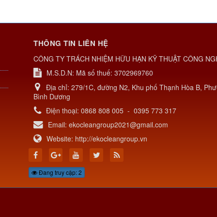
THÔNG TIN LIÊN HỆ
CÔNG TY TRÁCH NHIỆM HỮU HẠN KỸ THUẬT CÔNG NG
M.S.D.N: Mã số thuế: 3702969760
Địa chỉ:
279/1C, đường N2, Khu phố Thạnh Hòa B, Phư
Bình Dương
Điện thoại:
0868 808 005
-
0395 773 317
Email:
ekocleangroup2021@gmail.com
Website:
http://ekocleangroup.vn
Đang truy cập: 2