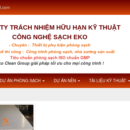
l.com
TY TRÁCH NHIỆM HỮU HẠN KỸ THUẬT
CÔNG NGHỆ SẠCH EKO
- Chuyên : Thiết bị phụ kiện phòng sạch
 kế thi công : Công trình phòng sạch, nhà xưởng sản xuất
Tiêu chuẩn phòng sạch ISO chuẩn GMP
o Clean Group giải pháp tối ưu cho mọi công trình !
DỰ ÁN PHÒNG SẠCH
DỰ ÁN NỀN
TÀI LIỆU KỸ THUẬT