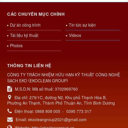
CÁC CHUYÊN MỤC CHÍNH
Dự án công trình
Tin tức sự kiện
Tài liệu kỹ thuật
Videos
Photos
THÔNG TIN LIÊN HỆ
CÔNG TY TRÁCH NHIỆM HỮU HẠN KỸ THUẬT CÔNG NGHỆ
(
)
SẠCH EKO
EKOCLEAN GROUP
M.S.D.N: Mã số thuế: 3702969760
Địa chỉ:
279/1C, đường N2, Khu phố Thạnh Hòa B,
Phường An Thạnh, Thành Phố Thuận An, Tỉnh Bình Dương
Điện thoại:
0868 808 005
-
0395 773 317
Email:
ekocleangroup2021@gmail.com
Website:
http://ekocleangroup.vn