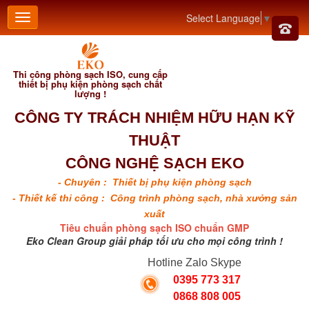
Select Language
▼
Thi công phòng sạch ISO, cung cấp
thiết bị phụ kiện phòng sạch chất
lượng !
CÔNG TY TRÁCH NHIỆM HỮU HẠN KỸ
THUẬT
CÔNG NGHỆ SẠCH EKO
- Chuyên : Thiết bị phụ kiện phòng sạch
- Thiết kế thi công : Công trình phòng sạch, nhà xưởng sản
xuất
Tiêu chuẩn phòng sạch ISO chuẩn GMP
Eko Clean Group giải pháp tối ưu cho mọi công trình !
Hotline Zalo Skype
0395 773 317
0868 808 005