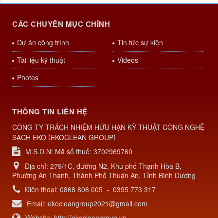
CÁC CHUYÊN MỤC CHÍNH
Dự án công trình
Tin tức sự kiện
Tài liệu kỹ thuật
Videos
Photos
THÔNG TIN LIÊN HỆ
CÔNG TY TRÁCH NHIỆM HỮU HẠN KỸ THUẬT CÔNG NGHỆ
(
)
SẠCH EKO
EKOCLEAN GROUP
M.S.D.N: Mã số thuế: 3702969760
Địa chỉ:
279/1C, đường N2, Khu phố Thạnh Hòa B,
Phường An Thạnh, Thành Phố Thuận An, Tỉnh Bình Dương
Điện thoại:
0868 808 005
-
0395 773 317
Email:
ekocleangroup2021@gmail.com
Website:
http://ekocleangroup.vn