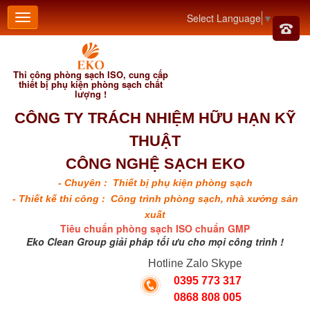
Select Language
▼
Thi công phòng sạch ISO, cung cấp
thiết bị phụ kiện phòng sạch chất
lượng !
CÔNG TY TRÁCH NHIỆM HỮU HẠN KỸ
THUẬT
CÔNG NGHỆ SẠCH EKO
- Chuyên : Thiết bị phụ kiện phòng sạch
- Thiết kế thi công : Công trình phòng sạch, nhà xưởng sản
xuất
Tiêu chuẩn phòng sạch ISO chuẩn GMP
Eko Clean Group giải pháp tối ưu cho mọi công trình !
Hotline Zalo Skype
0395 773 317
0868 808 005