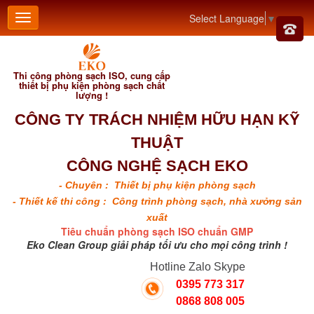
Select Language
▼
Thi công phòng sạch ISO, cung cấp
thiết bị phụ kiện phòng sạch chất
lượng !
CÔNG TY TRÁCH NHIỆM HỮU HẠN KỸ
THUẬT
CÔNG NGHỆ SẠCH EKO
- Chuyên : Thiết bị phụ kiện phòng sạch
- Thiết kế thi công : Công trình phòng sạch, nhà xưởng sản
xuất
Tiêu chuẩn phòng sạch ISO chuẩn GMP
Eko Clean Group giải pháp tối ưu cho mọi công trình !
Hotline Zalo Skype
0395 773 317
0868 808 005