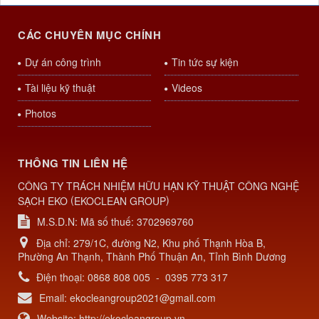
CÁC CHUYÊN MỤC CHÍNH
Dự án công trình
Tin tức sự kiện
Tài liệu kỹ thuật
Videos
Photos
THÔNG TIN LIÊN HỆ
CÔNG TY TRÁCH NHIỆM HỮU HẠN KỸ THUẬT CÔNG NGHỆ
(
)
SẠCH EKO
EKOCLEAN GROUP
M.S.D.N: Mã số thuế: 3702969760
Địa chỉ:
279/1C, đường N2, Khu phố Thạnh Hòa B,
Phường An Thạnh, Thành Phố Thuận An, Tỉnh Bình Dương
Điện thoại:
0868 808 005
-
0395 773 317
Email:
ekocleangroup2021@gmail.com
Website:
http://ekocleangroup.vn