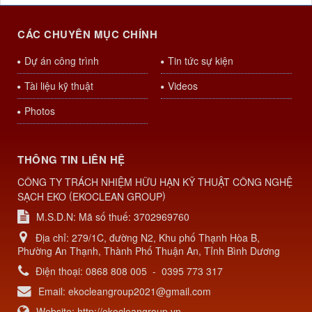
CÁC CHUYÊN MỤC CHÍNH
Dự án công trình
Tin tức sự kiện
Tài liệu kỹ thuật
Videos
Photos
THÔNG TIN LIÊN HỆ
CÔNG TY TRÁCH NHIỆM HỮU HẠN KỸ THUẬT CÔNG NGHỆ
(
)
SẠCH EKO
EKOCLEAN GROUP
M.S.D.N: Mã số thuế: 3702969760
Địa chỉ:
279/1C, đường N2, Khu phố Thạnh Hòa B,
Phường An Thạnh, Thành Phố Thuận An, Tỉnh Bình Dương
Điện thoại:
0868 808 005
-
0395 773 317
Email:
ekocleangroup2021@gmail.com
Website:
http://ekocleangroup.vn