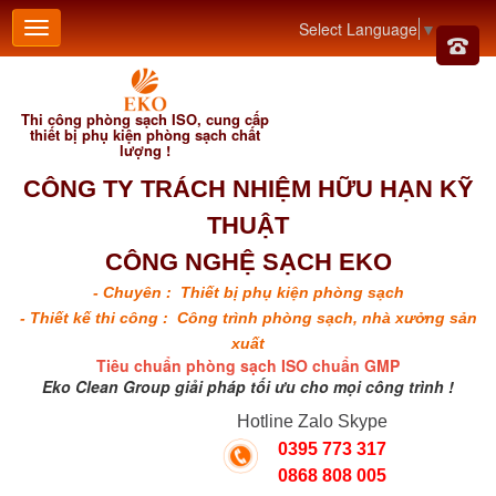
Select Language
▼
Thi công phòng sạch ISO, cung cấp
thiết bị phụ kiện phòng sạch chất
lượng !
CÔNG TY TRÁCH NHIỆM HỮU HẠN KỸ
THUẬT
CÔNG NGHỆ SẠCH EKO
- Chuyên : Thiết bị phụ kiện phòng sạch
- Thiết kế thi công : Công trình phòng sạch, nhà xưởng sản
xuất
Tiêu chuẩn phòng sạch ISO chuẩn GMP
Eko Clean Group giải pháp tối ưu cho mọi công trình !
Hotline Zalo Skype
0395 773 317
0868 808 005