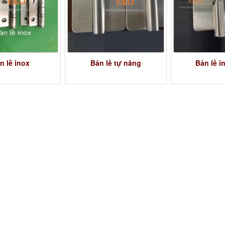
n lề inox
Bản lề tự nâng
Bản lề i