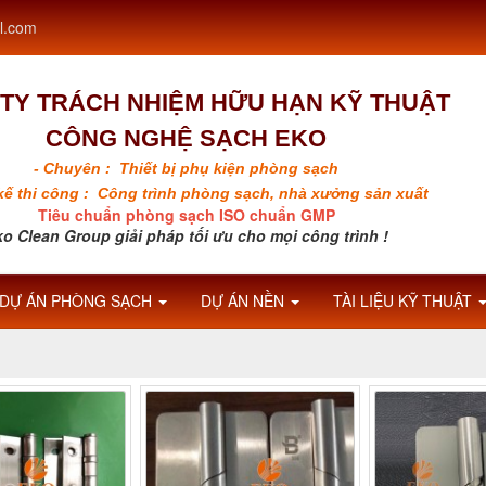
l.com
TY TRÁCH NHIỆM HỮU HẠN KỸ THUẬT
CÔNG NGHỆ SẠCH EKO
- Chuyên : Thiết bị phụ kiện phòng sạch
 kế thi công : Công trình phòng sạch, nhà xưởng sản xuất
Tiêu chuẩn phòng sạch ISO chuẩn GMP
o Clean Group giải pháp tối ưu cho mọi công trình !
DỰ ÁN PHÒNG SẠCH
DỰ ÁN NỀN
TÀI LIỆU KỸ THUẬT