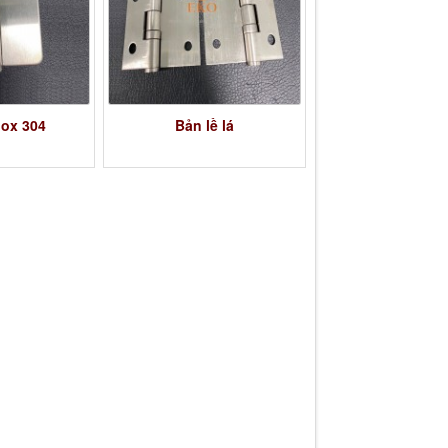
nox 304
Bản lề lá