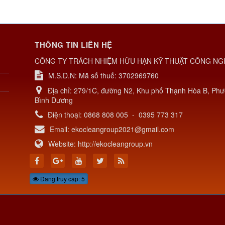
THÔNG TIN LIÊN HỆ
CÔNG TY TRÁCH NHIỆM HỮU HẠN KỸ THUẬT CÔNG NG
M.S.D.N: Mã số thuế: 3702969760
Địa chỉ:
279/1C, đường N2, Khu phố Thạnh Hòa B, Phư
Bình Dương
Điện thoại:
0868 808 005
-
0395 773 317
Email:
ekocleangroup2021@gmail.com
Website:
http://ekocleangroup.vn
Đang truy cập: 5