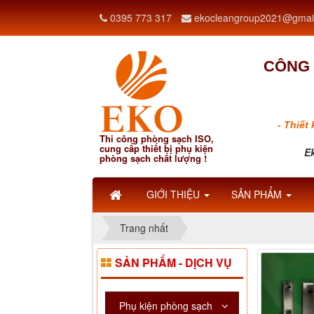
0395 773 317
ekocleangroup2021@gmai
CÔNG 
- Thiết
Thi công phòng sạch ISO,
cung cấp thiết bị phụ kiện
Ek
phòng sạch chất lượng !
GIỚI THIỆU
SẢN PHẨM
Trang nhất
SẢN PHẨM - DỊCH VỤ
Phụ kiện phòng sạch