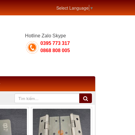
Select Language
▼
Hotline Zalo Skype
0395 773 317
0868 808 005