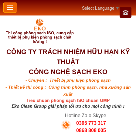
Select Language
▼
Thi công phòng sạch ISO, cung cấp
thiết bị phụ kiện phòng sạch chất
lượng !
CÔNG TY TRÁCH NHIỆM HỮU HẠN KỸ
THUẬT
CÔNG NGHỆ SẠCH EKO
- Chuyên : Thiết bị phụ kiện phòng sạch
- Thiết kế thi công : Công trình phòng sạch, nhà xưởng sản
xuất
Tiêu chuẩn phòng sạch ISO chuẩn GMP
Eko Clean Group giải pháp tối ưu cho mọi công trình !
Hotline Zalo Skype
0395 773 317
0868 808 005