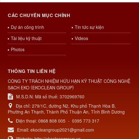
CÁC CHUYÊN MỤC CHÍNH
Dự án công trình
Tin tức sự kiện
Tài liệu kỹ thuật
Videos
Photos
THÔNG TIN LIÊN HỆ
CÔNG TY TRÁCH NHIỆM HỮU HẠN KỸ THUẬT CÔNG NGHỆ
(
)
SẠCH EKO
EKOCLEAN GROUP
M.S.D.N: Mã số thuế: 3702969760
Địa chỉ:
279/1C, đường N2, Khu phố Thạnh Hòa B,
Phường An Thạnh, Thành Phố Thuận An, Tỉnh Bình Dương
Điện thoại:
0868 808 005
-
0395 773 317
Email:
ekocleangroup2021@gmail.com
Website:
http://ekocleangroup.vn