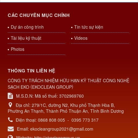
CÁC CHUYÊN MỤC CHÍNH
Dự án công trình
Tin tức sự kiện
Tài liệu kỹ thuật
Videos
Photos
THÔNG TIN LIÊN HỆ
CÔNG TY TRÁCH NHIỆM HỮU HẠN KỸ THUẬT CÔNG NGHỆ
(
)
SẠCH EKO
EKOCLEAN GROUP
M.S.D.N: Mã số thuế: 3702969760
Địa chỉ:
279/1C, đường N2, Khu phố Thạnh Hòa B,
Phường An Thạnh, Thành Phố Thuận An, Tỉnh Bình Dương
Điện thoại:
0868 808 005
-
0395 773 317
Email:
ekocleangroup2021@gmail.com
Website:
http://ekocleangroup.vn