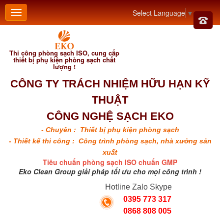
Select Language
▼
Thi công phòng sạch ISO, cung cấp
thiết bị phụ kiện phòng sạch chất
lượng !
CÔNG TY TRÁCH NHIỆM HỮU HẠN KỸ
THUẬT
CÔNG NGHỆ SẠCH EKO
- Chuyên : Thiết bị phụ kiện phòng sạch
- Thiết kế thi công : Công trình phòng sạch, nhà xưởng sản
xuất
Tiêu chuẩn phòng sạch ISO chuẩn GMP
Eko Clean Group giải pháp tối ưu cho mọi công trình !
Hotline Zalo Skype
0395 773 317
0868 808 005