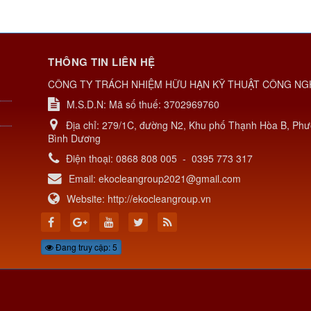
THÔNG TIN LIÊN HỆ
CÔNG TY TRÁCH NHIỆM HỮU HẠN KỸ THUẬT CÔNG NG
M.S.D.N: Mã số thuế: 3702969760
Địa chỉ:
279/1C, đường N2, Khu phố Thạnh Hòa B, Phư
Bình Dương
Điện thoại:
0868 808 005
-
0395 773 317
Email:
ekocleangroup2021@gmail.com
Website:
http://ekocleangroup.vn
Đang truy cập: 5