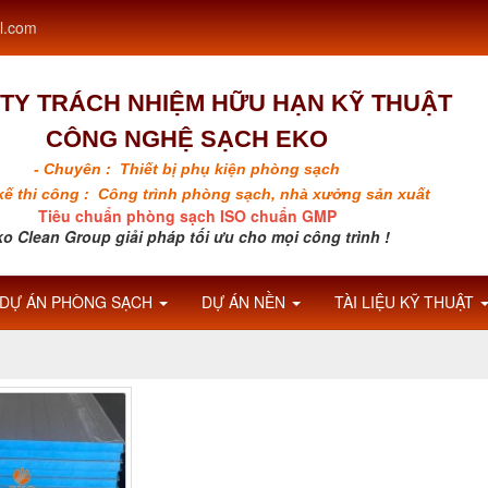
l.com
TY TRÁCH NHIỆM HỮU HẠN KỸ THUẬT
CÔNG NGHỆ SẠCH EKO
- Chuyên : Thiết bị phụ kiện phòng sạch
 kế thi công : Công trình phòng sạch, nhà xưởng sản xuất
Tiêu chuẩn phòng sạch ISO chuẩn GMP
o Clean Group giải pháp tối ưu cho mọi công trình !
DỰ ÁN PHÒNG SẠCH
DỰ ÁN NỀN
TÀI LIỆU KỸ THUẬT