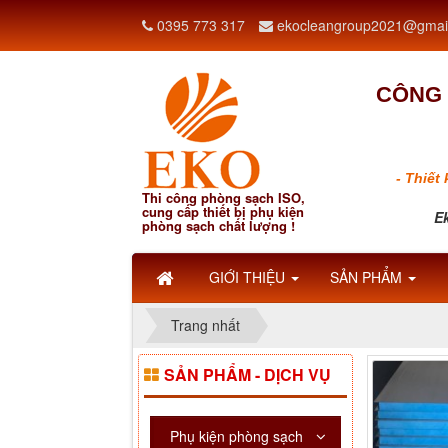
0395 773 317
ekocleangroup2021@gmai
CÔNG 
- Thiết
Thi công phòng sạch ISO,
cung cấp thiết bị phụ kiện
Ek
phòng sạch chất lượng !
GIỚI THIỆU
SẢN PHẨM
Trang nhất
SẢN PHẨM - DỊCH VỤ
Phụ kiện phòng sạch