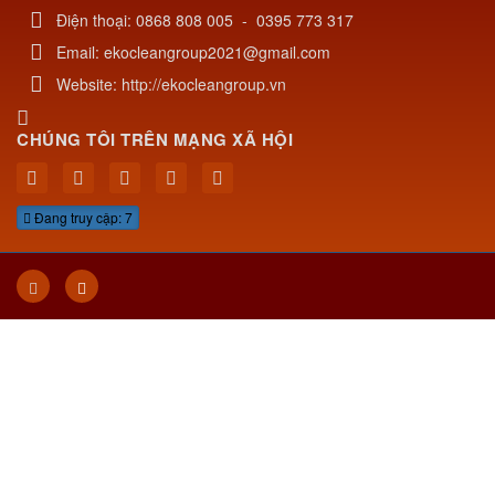
Điện thoại:
0868 808 005
-
0395 773 317
Email:
ekocleangroup2021@gmail.com
Website:
http://ekocleangroup.vn
CHÚNG TÔI TRÊN MẠNG XÃ HỘI
Đang truy cập: 7