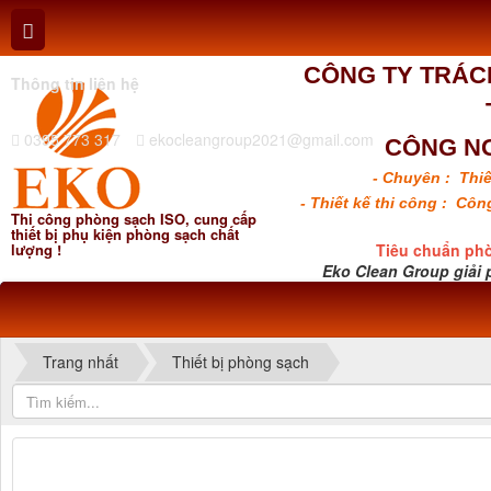
CÔNG TY TRÁC
Thông tin liên hệ
0395 773 317
ekocleangroup2021@gmail.com
CÔNG N
- Chuyên : Thiế
- Thiết kế thi công : Cô
Thi công phòng sạch ISO, cung cấp
thiết bị phụ kiện phòng sạch chất
lượng !
Tiêu chuẩn ph
Eko Clean Group giải 
Trang nhất
Thiết bị phòng sạch