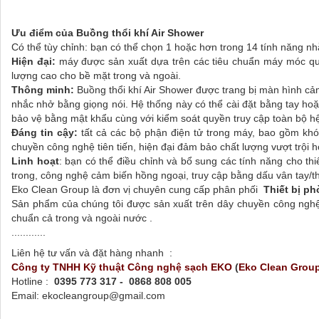
Ưu điểm của Buồng thổi khí Air Shower
Có thể tùy chỉnh: bạn có thể chọn 1 hoặc hơn trong 14 tính năng nh
Hiện đại:
máy được sản xuất dựa trên các tiêu chuẩn máy móc quốc
lượng cao cho bề mặt trong và ngoài.
Thông minh:
Buồng thổi khí Air Shower được trang bị màn hình cảm 
nhắc nhở bằng giọng nói. Hệ thống này có thể cài đặt bằng tay h
bảo vệ bằng mật khẩu cùng với kiểm soát quyền truy cập toàn bộ h
Đáng tin cậy:
tất cả các bộ phận điện tử trong máy, bao gồm kh
chuyền công nghệ tiên tiến, hiện đại đảm bảo chất lượng vượt trội
Linh hoạt
: bạn có thể điều chỉnh và bổ sung các tính năng cho thi
trong, công nghệ cảm biến hồng ngoại, truy cập bằng dấu vân tay/
Eko Clean Group là đơn vị chuyên cung cấp phân phối
Thiết bị p
Sản phẩm của chúng tôi được sản xuất trên dây chuyền công nghệ 
chuẩn cả trong và ngoài nước .
............
Liên hệ tư vấn và đặt hàng nhanh :
Công ty TNHH Kỹ thuật Công nghệ sạch EKO
(
Eko Clean Grou
Hotline :
0395 773 317 - 0868 808 005
Email: ekocleangroup@gmail.com