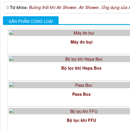
Từ khóa:
Buồng thổi khí Air Shower
,
Air Shower
,
Ứng dụng của 
SẢN PHẨM CÙNG LOẠI
Máy đo bụi
Bộ lọc khí Hepa Box
Pass Box
Bộ lọc khí FFU