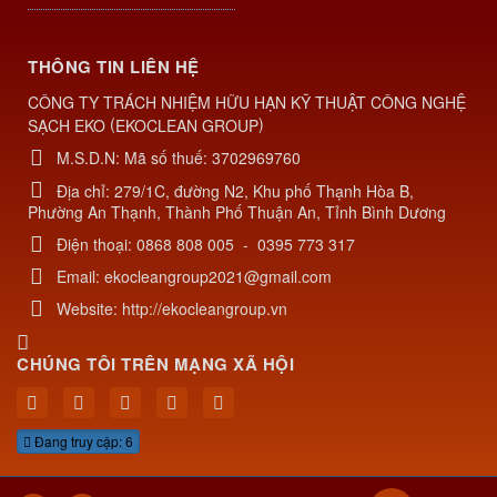
THÔNG TIN LIÊN HỆ
CÔNG TY TRÁCH NHIỆM HỮU HẠN KỸ THUẬT CÔNG NGHỆ
(
)
SẠCH EKO
EKOCLEAN GROUP
M.S.D.N: Mã số thuế: 3702969760
Địa chỉ:
279/1C, đường N2, Khu phố Thạnh Hòa B,
Phường An Thạnh, Thành Phố Thuận An, Tỉnh Bình Dương
Điện thoại:
0868 808 005
-
0395 773 317
Email:
ekocleangroup2021@gmail.com
Website:
http://ekocleangroup.vn
CHÚNG TÔI TRÊN MẠNG XÃ HỘI
Đang truy cập: 6