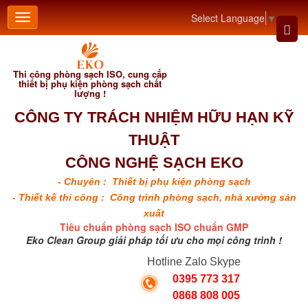
Select Language
▼
Thi công phòng sạch ISO, cung cấp
thiết bị phụ kiện phòng sạch chất
lượng !
CÔNG TY TRÁCH NHIỆM HỮU HẠN KỸ
THUẬT
CÔNG NGHỆ SẠCH EKO
- Chuyên : Thiết bị phụ kiện phòng sạch
- Thiết kế thi công : Công trình phòng sạch, nhà xưởng sản
xuất
Tiêu chuẩn phòng sạch ISO chuẩn GMP
Eko Clean Group giải pháp tối ưu cho mọi công trình !
Hotline Zalo Skype
0395 773 317
0868 808 005