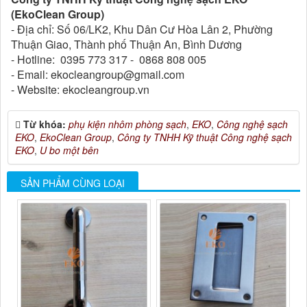
(EkoClean Group)
- Địa chỉ: Số 06/LK2, Khu Dân Cư Hòa Lân 2, Phường
Thuận Giao, Thành phố Thuận An, Bình Dương
- Hotline: 0395 773 317 - 0868 808 005
- Email: ekocleangroup@gmail.com
- Website: ekocleangroup.vn
Từ khóa:
phụ kiện nhôm phòng sạch
,
EKO
,
Công nghệ sạch
EKO
,
EkoClean Group
,
Công ty TNHH Kỹ thuật Công nghệ sạch
EKO
,
U bo một bên
SẢN PHẨM CÙNG LOẠI