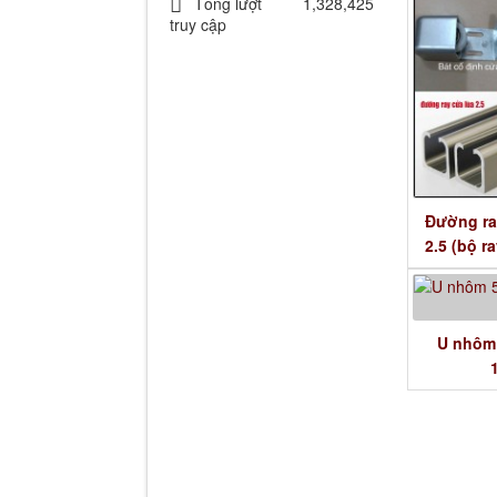
Tổng lượt
1,328,425
truy cập
Đường ra
2.5 (bộ r
U nhôm