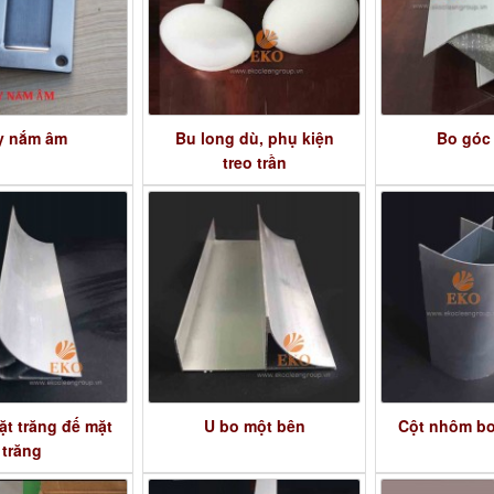
y nắm âm
Bu long dù, phụ kiện
Bo góc
treo trần
t trăng đế mặt
U bo một bên
Cột nhôm bo
trăng