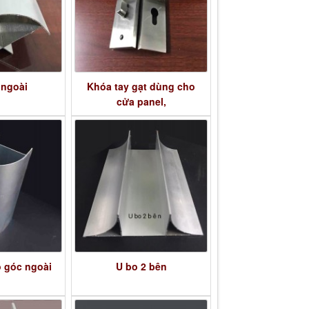
 ngoài
Khóa tay gạt dùng cho
cửa panel,
 góc ngoài
U bo 2 bên