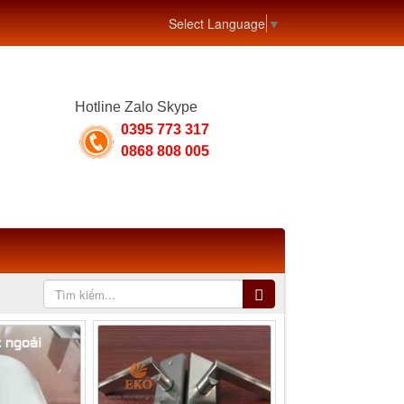
Select Language
▼
Hotline Zalo Skype
0395 773 317
0868 808 005