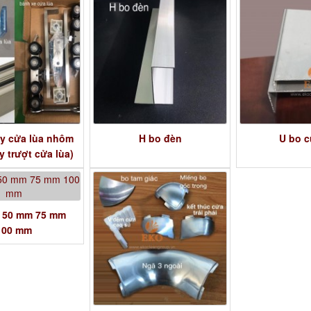
y cửa lùa nhôm
H bo đèn
U bo c
ay trượt cửa lùa)
 50 mm 75 mm
100 mm