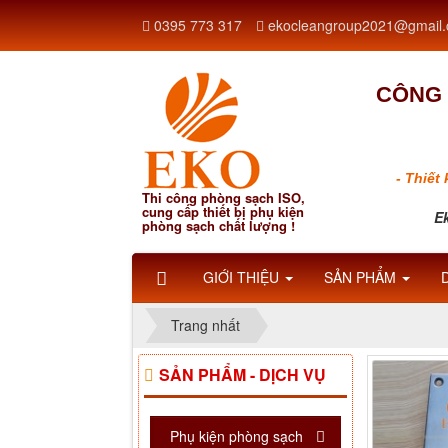
0395 773 317
ekocleangroup2021@gmail
CÔNG 
- Thiết
Thi công phòng sạch ISO,
cung cấp thiết bị phụ kiện
Ek
phòng sạch chất lượng !
GIỚI THIỆU
SẢN PHẨM
Trang nhất
SẢN PHẨM - DỊCH VỤ
Phụ kiện phòng sạch