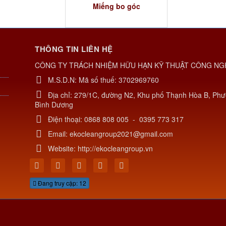
Miếng bo góc
THÔNG TIN LIÊN HỆ
CÔNG TY TRÁCH NHIỆM HỮU HẠN KỸ THUẬT CÔNG NG
M.S.D.N: Mã số thuế: 3702969760
Địa chỉ:
279/1C, đường N2, Khu phố Thạnh Hòa B, Phư
Bình Dương
Điện thoại:
0868 808 005
-
0395 773 317
Email:
ekocleangroup2021@gmail.com
Website:
http://ekocleangroup.vn
Đang truy cập: 12