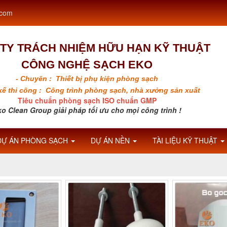
.com
TY TRÁCH NHIỆM HỮU HẠN KỸ THUẬT
CÔNG NGHỆ SẠCH EKO
- Chuyên : Thiết bị phụ kiện phòng sạch
 kế thi công : Công trình phòng sạch, nhà xưởng sản xuất
Tiêu chuẩn phòng sạch ISO chuẩn GMP
o Clean Group giải pháp tối ưu cho mọi công trình !
DỰ ÁN PHÒNG SẠCH
DỰ ÁN NỀN
TÀI LIỆU KỸ THUẬT