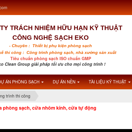
.com
TY TRÁCH NHIỆM HỮU HẠN KỸ THUẬT
CÔNG NGHỆ SẠCH EKO
- Chuyên : Thiết bị phụ kiện phòng sạch
 kế thi công : Công trình phòng sạch, nhà xưởng sản xuất
Tiêu chuẩn phòng sạch ISO chuẩn GMP
o Clean Group giải pháp tối ưu cho mọi công trình !
DỰ ÁN PHÒNG SẠCH
DỰ ÁN NỀN
TÀI LIỆU KỸ THUẬT
ng trình thi công
a phòng sạch, cửa nhôm kính, cửa tự động