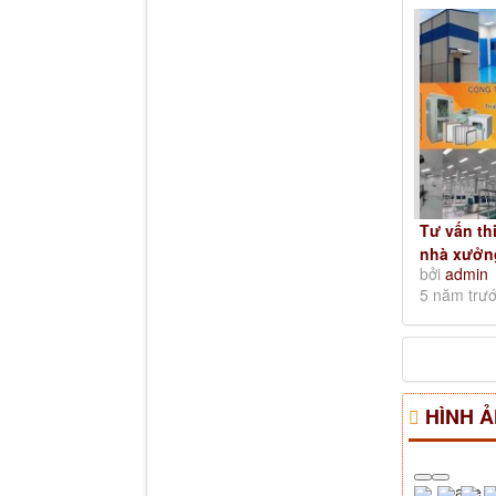
Tư vấn th
nhà xưởn
bởi
admin
5 năm trư
HÌNH Ả
Image c