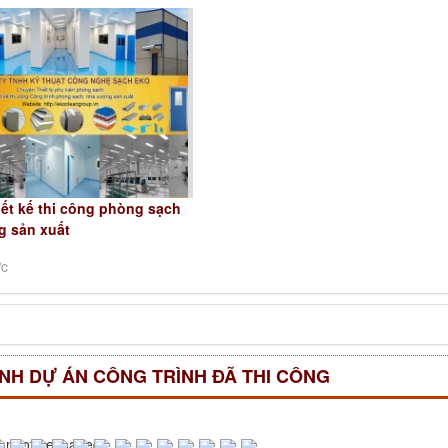
iết kế thi công phòng sạch
g sản xuất
ớc
NH DỰ ÁN CÔNG TRÌNH ĐÃ THI CÔNG
annot be loaded