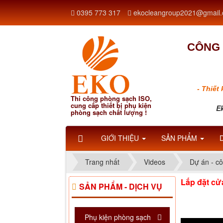
0395 773 317
ekocleangroup2021@gmail
CÔNG 
- Thiết
Thi công phòng sạch ISO,
cung cấp thiết bị phụ kiện
Ek
phòng sạch chất lượng !
GIỚI THIỆU
SẢN PHẨM
Trang nhất
Videos
Dự án - cô
Lắp đặt cử
SẢN PHẨM - DỊCH VỤ
Phụ kiện phòng sạch