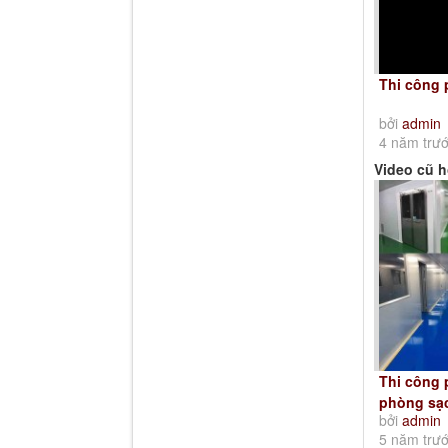
Thi công
bởi
admin
4 năm trư
Video cũ 
Thi công 
phòng sạ
bởi
admin
5 năm trư