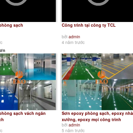
 phòng sạch
Công trình tại công ty TCL
bởi
admin
ớc
4 năm trước
hơn
phòng sạch vách ngăn
Sơn epoxy phòng sạch, epoxy nhà
ch
xưởng, epoxy mọi công trình
bởi
admin
ớc
5 năm trước