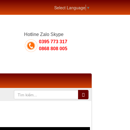
Select Language
▼
Hotline Zalo Skype
0395 773 317
0868 808 005