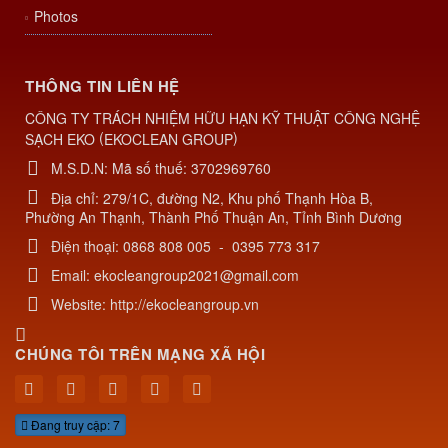
Photos
THÔNG TIN LIÊN HỆ
CÔNG TY TRÁCH NHIỆM HỮU HẠN KỸ THUẬT CÔNG NGHỆ
(
)
SẠCH EKO
EKOCLEAN GROUP
M.S.D.N: Mã số thuế: 3702969760
Địa chỉ:
279/1C, đường N2, Khu phố Thạnh Hòa B,
Phường An Thạnh, Thành Phố Thuận An, Tỉnh Bình Dương
Điện thoại:
0868 808 005
-
0395 773 317
Email:
ekocleangroup2021@gmail.com
Website:
http://ekocleangroup.vn
CHÚNG TÔI TRÊN MẠNG XÃ HỘI
Đang truy cập: 7