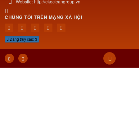
SẢN PHẨM - DỊCH VỤ
Phụ kiện phòng sạch
Tấm panel cách nhiệt
Thiết bị phòng sạch
Vật tư phụ phòng sạch
Dự án - công trình
ONLINE
Đang truy cập
3