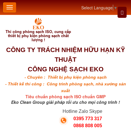
Select Language
▼
Thi công phòng sạch ISO, cung cấp
thiết bị phụ kiện phòng sạch chất
lượng !
CÔNG TY TRÁCH NHIỆM HỮU HẠN KỸ
THUẬT
CÔNG NGHỆ SẠCH EKO
- Chuyên : Thiết bị phụ kiện phòng sạch
- Thiết kế thi công : Công trình phòng sạch, nhà xưởng sản
xuất
Tiêu chuẩn phòng sạch ISO chuẩn GMP
Eko Clean Group giải pháp tối ưu cho mọi công trình !
Hotline Zalo Skype
0395 773 317
0868 808 005