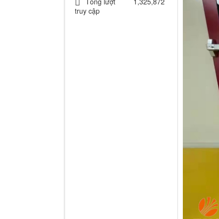
Tổng lượt
1,325,872
truy cập