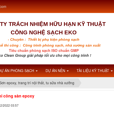
.com
TY TRÁCH NHIỆM HỮU HẠN KỸ THUẬT
CÔNG NGHỆ SẠCH EKO
- Chuyên : Thiết bị phụ kiện phòng sạch
 kế thi công : Công trình phòng sạch, nhà xưởng sản xuất
Tiêu chuẩn phòng sạch ISO chuẩn GMP
o Clean Group giải pháp tối ưu cho mọi công trình !
DỰ ÁN PHÒNG SẠCH
DỰ ÁN NỀN
TÀI LIỆU KỸ THUẬT
Sơn epoxy, trang trí nội thất, tu sửa nhà xưởng
thi công sàn epoxy
02/2022 03:57