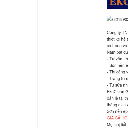
Công ty TNH
thiết kế h
cả trong và
Nắm bắt đư
- Tư vấn, t
- Sơn nền 
- Thi công
- Trang trí n
- Tu sửa nh
EkoClean Gr
bản lề tại 
thống dịch 
Sơn nền epo
GÍA CẢ HỢ
Mọi chị tiết 