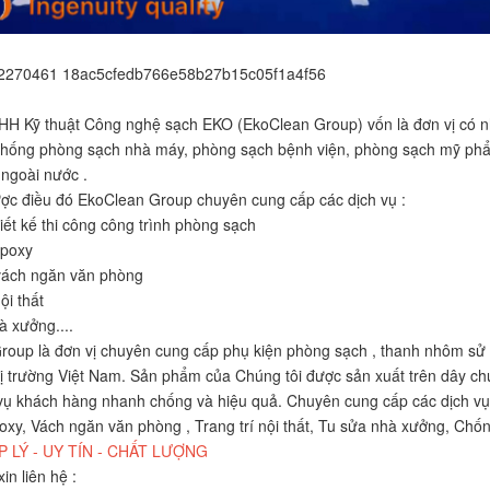
H Kỹ thuật Công nghệ sạch EKO (EkoClean Group) vốn là đơn vị có nh
ệ thống phòng sạch nhà máy, phòng sạch bệnh viện, phòng sạch mỹ p
 ngoài nước .
ợc điều đó EkoClean Group chuyên cung cấp các dịch vụ :
hiết kế thi công công trình phòng sạch
epoxy
 vách ngăn văn phòng
ội thất
à xưởng....
oup là đơn vị chuyên cung cấp phụ kiện phòng sạch , thanh nhôm sử 
thị trường Việt Nam. Sản phẩm của Chúng tôi được sản xuất trên dây ch
vụ khách hàng nhanh chống và hiệu quả. Chuyên cung cấp các dịch vụ :
xy, Vách ngăn văn phòng , Trang trí nội thất, Tu sửa nhà xưởng, Chốn
P LÝ - UY TÍN - CHẤT LƯỢNG
xin liên hệ :