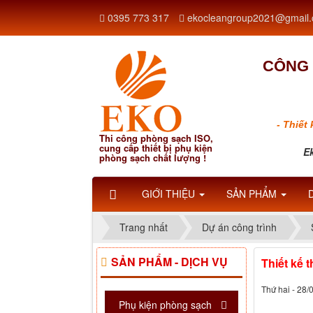
0395 773 317
ekocleangroup2021@gmail
CÔNG 
- Thiết
Thi công phòng sạch ISO,
cung cấp thiết bị phụ kiện
Ek
phòng sạch chất lượng !
GIỚI THIỆU
SẢN PHẨM
Trang nhất
Dự án công trình
SẢN PHẨM - DỊCH VỤ
Thiết kế 
Thứ hai - 28/
Phụ kiện phòng sạch