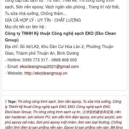
cung cấp các dịch vụ : Tư vấn, Thiết kế, Thi công công trình
sạch, Sơn nền epoxy, Vách ngăn văn phòng , Trang trí nội thất,
Tu sửa nhà xưởng, Chống thấm...
GÍA CẢ HỢP LÝ - UY TÍN - CHẤT LƯỢNG
Mọi chị tiết xin liên hệ :
Công ty TNHH Kỹ thuật Công nghệ sạch EKO (Eko Clean
Group)
Địa chỉ: Số 06/LK2, Khu Dân Cư Hòa Lân 2, Phường Thuận
Giao, Thành phố Thuận An, Bình Dương
- Hotline: 0395 773 317 - 0868 808 005
- Email:
ekocleangroup2021@gmail.com
- Website:
http://ekocleangroup.vn
Tags:
Thi công công trình sạch
,
Sơn nền epoxy
,
Tu sửa nhà xưởng
,
Công
ty TNHH Kỹ thuật Công nghệ sạch EKO
,
EKO
,
Công nghệ sạch EKO
,
EkoClean Group
,
Thi công công trình sạch uy tín
,
洁净室的建造和安装
,
nền
sàn hardener
,
sơn silicon PU
,
sơn dẫn tĩnh điện epoxy
,
sơn phủ acrylic
,
sơn
phủ epoxy cát màu
,
Sơn phủ epoxy mặt nhám
,
Sơn sàn loại thường
,
Chống
(dẫn) tĩnh điện tự san phẳng nền sàn
,
Epoxy tự san phẳng nên sàn
,
Bê tông