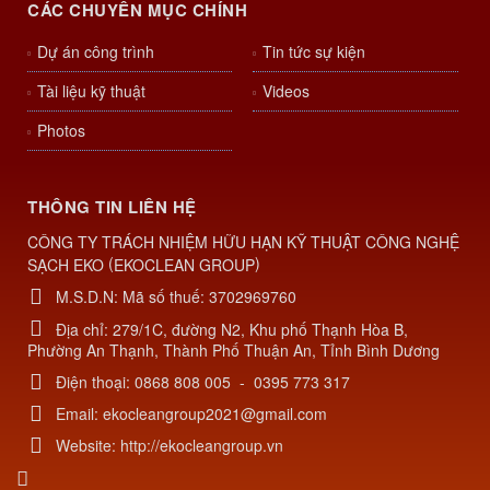
CÁC CHUYÊN MỤC CHÍNH
Dự án công trình
Tin tức sự kiện
Tài liệu kỹ thuật
Videos
Photos
THÔNG TIN LIÊN HỆ
CÔNG TY TRÁCH NHIỆM HỮU HẠN KỸ THUẬT CÔNG NGHỆ
(
)
SẠCH EKO
EKOCLEAN GROUP
M.S.D.N: Mã số thuế: 3702969760
Địa chỉ:
279/1C, đường N2, Khu phố Thạnh Hòa B,
Phường An Thạnh, Thành Phố Thuận An, Tỉnh Bình Dương
Điện thoại:
0868 808 005
-
0395 773 317
Email:
ekocleangroup2021@gmail.com
Website:
http://ekocleangroup.vn