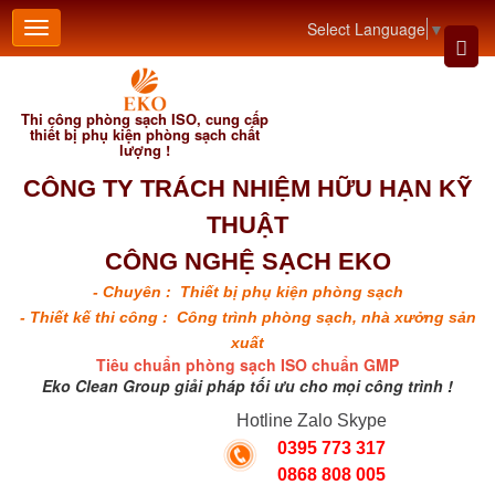
Select Language
▼
Thi công phòng sạch ISO, cung cấp
thiết bị phụ kiện phòng sạch chất
lượng !
CÔNG TY TRÁCH NHIỆM HỮU HẠN KỸ
THUẬT
CÔNG NGHỆ SẠCH EKO
- Chuyên : Thiết bị phụ kiện phòng sạch
- Thiết kế thi công : Công trình phòng sạch, nhà xưởng sản
xuất
Tiêu chuẩn phòng sạch ISO chuẩn GMP
Eko Clean Group giải pháp tối ưu cho mọi công trình !
Hotline Zalo Skype
0395 773 317
0868 808 005