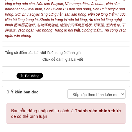
tăng cứng nền sàn
,
Nền sàn Polyme
,
Nền ramp dốc mặt nhám
,
Nền sàn
hardener chịu mài mòn
,
Sơn Silicon PU nền sân bóng
,
Sơn Phủ Acrylic sân
bóng
,
Sơn phủ acrylic tăng cứng nền sàn sân bóng
,
Nền bê tông thấm nước
,
Nền bê tông trang trí
,
Khuôn in trang trí nền bê tông
,
Áp sàn bê tông nghệ
thuật 藝術壓花地坪
,
引物环氧地板
,
油漆中间环氧基地板
,
环氧漆
,
室内装修
,
车
间改造
,
Vách ngăn văn phòng
,
Trang trí nội thất
,
Chống thấm.
,
Thi công vách
ngăn văn phòng
Tổng số điểm của bài viết là: 0 trong 0 đánh giá
Click để đánh giá bài viết
Ý kiến bạn đọc
Bạn cần đăng nhập với tư cách là
Thành viên chính thức
để có thể bình luận