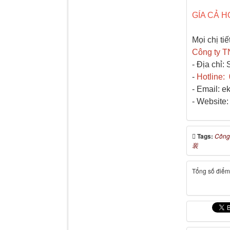
GÍA CẢ H
Mọi chị tiết
Công ty T
- Địa chỉ
-
Hotline:
- Email: 
- Website:
Tags:
Công
装
Tổng số điểm 