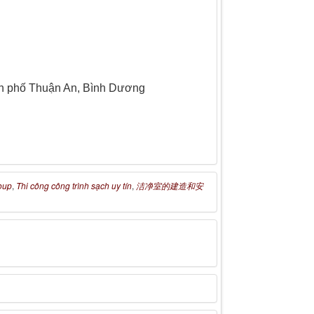
nh phố Thuận An, Bình Dương
oup
,
Thi công công trình sạch uy tín
,
洁净室的建造和安