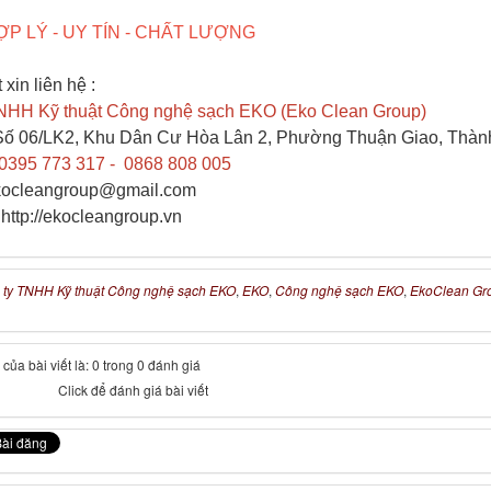
ỢP LÝ - UY TÍN - CHẤT LƯỢNG
 xin liên hệ :
NHH Kỹ thuật Công nghệ sạch EKO (Eko Clean Group)
: Số 06/LK2, Khu Dân Cư Hòa Lân 2, Phường Thuận Giao, Thà
 0395 773 317 - 0868 808 005
ekocleangroup@gmail.com
 http://ekocleangroup.vn
 ty TNHH Kỹ thuật Công nghệ sạch EKO
,
EKO
,
Công nghệ sạch EKO
,
EkoClean Gr
của bài viết là: 0 trong 0 đánh giá
Click để đánh giá bài viết