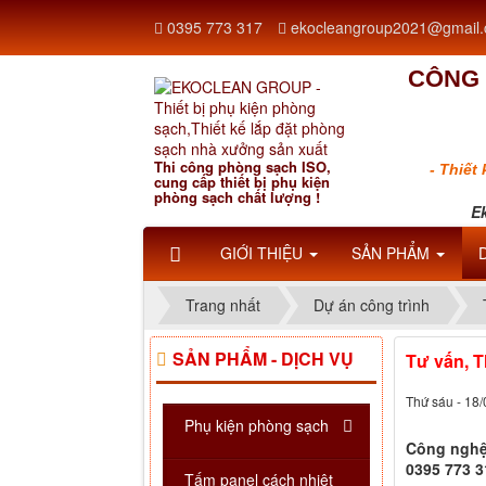
0395 773 317
ekocleangroup2021@gmail
CÔNG 
Thi công phòng sạch ISO,
- Thiết
cung cấp thiết bị phụ kiện
phòng sạch chất lượng !
Ek
GIỚI THIỆU
SẢN PHẨM
Trang nhất
Dự án công trình
SẢN PHẨM - DỊCH VỤ
Tư vấn, T
Thứ sáu - 18
Phụ kiện phòng sạch
Công nghệ 
0395 773 3
Tấm panel cách nhiệt