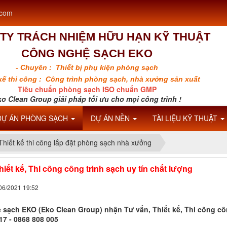
.com
TY TRÁCH NHIỆM HỮU HẠN KỸ THUẬT
CÔNG NGHỆ SẠCH EKO
- Chuyên : Thiết bị phụ kiện phòng sạch
 kế thi công : Công trình phòng sạch, nhà xưởng sản xuất
Tiêu chuẩn phòng sạch ISO chuẩn GMP
o Clean Group giải pháp tối ưu cho mọi công trình !
DỰ ÁN PHÒNG SẠCH
DỰ ÁN NỀN
TÀI LIỆU KỸ THUẬT
Thiết kế thi công lắp đặt phòng sạch nhà xưởng
hiết kế, Thi công công trình sạch uy tín chất lượng
/06/2021 19:52
sạch EKO (Eko Clean Group) nhận Tư vấn, Thiết kế, Thi công công
17 - 0868 808 005