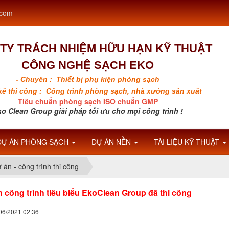
.com
TY TRÁCH NHIỆM HỮU HẠN KỸ THUẬT
CÔNG NGHỆ SẠCH EKO
- Chuyên : Thiết bị phụ kiện phòng sạch
 kế thi công : Công trình phòng sạch, nhà xưởng sản xuất
Tiêu chuẩn phòng sạch ISO chuẩn GMP
o Clean Group giải pháp tối ưu cho mọi công trình !
DỰ ÁN PHÒNG SẠCH
DỰ ÁN NỀN
TÀI LIỆU KỸ THUẬT
 án - công trình thi công
 công trình tiêu biểu EkoClean Group đã thi công
/06/2021 02:36