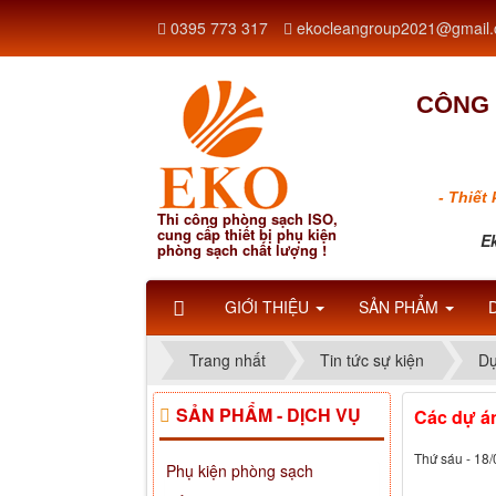
0395 773 317
ekocleangroup2021@gmail
CÔNG 
- Thiết
Thi công phòng sạch ISO,
cung cấp thiết bị phụ kiện
Ek
phòng sạch chất lượng !
GIỚI THIỆU
SẢN PHẨM
Trang nhất
Tin tức sự kiện
Dự
SẢN PHẨM - DỊCH VỤ
Các dự án
Thứ sáu - 18
Phụ kiện phòng sạch